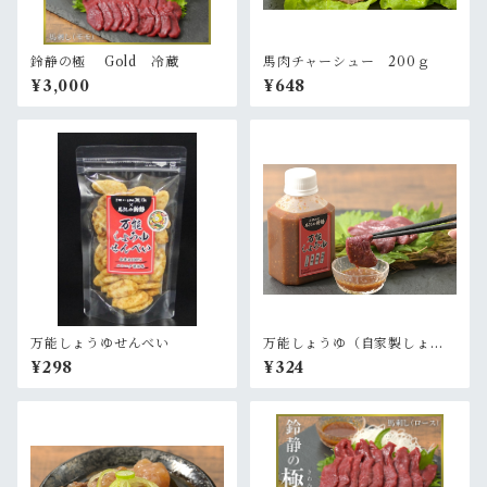
鈴静の極 Gold 冷蔵
馬肉チャーシュー 200ｇ
¥3,000
¥648
万能しょうゆせんべい
万能しょうゆ（自家製しょう
ゆだれ） 180ml
¥298
¥324