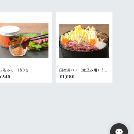
万能みそ 180ｇ
国産馬バラ（煮込み用）30
0ｇ
¥540
¥1,080