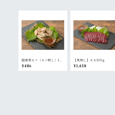
国産馬モツ（モツ刺し）100
【馬刺し】モモ100g
ｇ
¥486
¥1,458