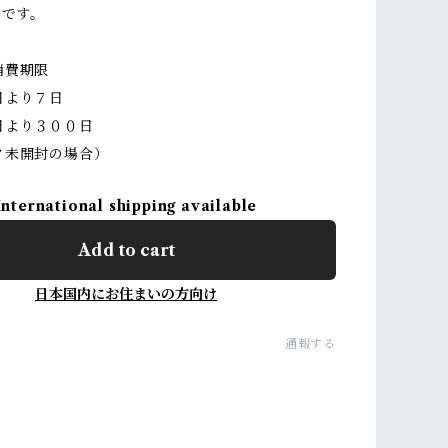
ｇです。
消費期限
日より７日
日より３００日
ク未開封の場合）
International shipping available
Add to cart
日本国内にお住まいの方向け
通報する