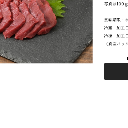
写真は100
賞味期限・
冷蔵 加工
冷凍 加工
（真空パッ