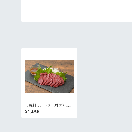
【馬刺し】ヘラ（肩肉）100
g 希少部位
¥1,458