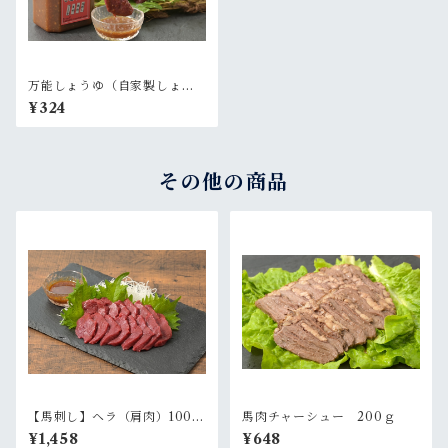
万能しょうゆ（自家製しょう
ゆだれ） 180ml
¥324
その他の商品
【馬刺し】ヘラ（肩肉）100g
馬肉チャーシュー 200ｇ
希少部位
¥1,458
¥648