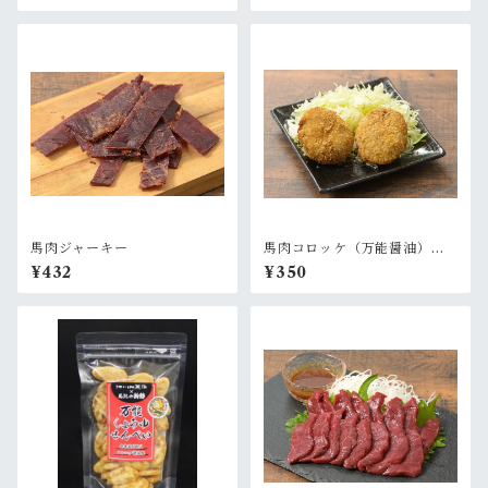
馬肉ジャーキー
馬肉コロッケ（万能醤油）
４個入
¥432
¥350