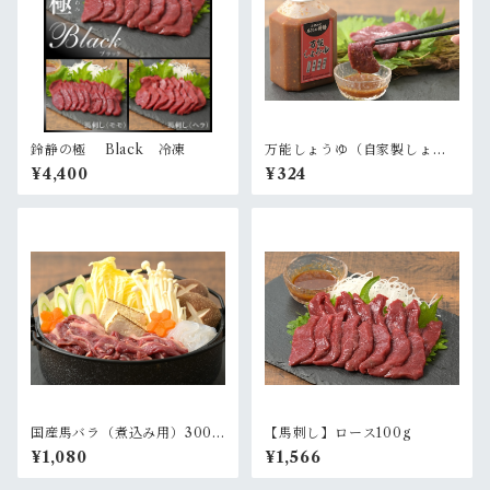
鈴静の極 Black 冷凍
万能しょうゆ（自家製しょう
ゆだれ） 180ml
¥4,400
¥324
国産馬バラ（煮込み用）300
【馬刺し】ロース100g
ｇ
¥1,080
¥1,566